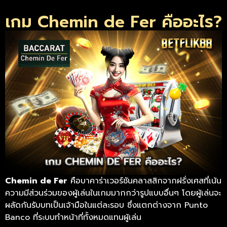
เกม Chemin de Fer คืออะไร?
Chemin de Fer
คือบาคาร่าเวอร์ชันคลาสสิกจากฝรั่งเศสที่เน้น
ความมีส่วนร่วมของผู้เล่นในเกมมากกว่ารูปแบบอื่นๆ โดยผู้เล่นจะ
ผลัดกันรับบทเป็นเจ้ามือในแต่ละรอบ ซึ่งแตกต่างจาก Punto
Banco ที่ระบบทำหน้าที่ทั้งหมดแทนผู้เล่น