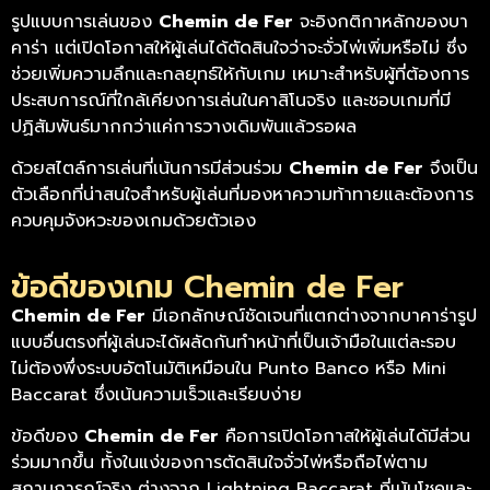
รูปแบบการเล่นของ
Chemin de Fer
จะอิงกติกาหลักของบา
คาร่า แต่เปิดโอกาสให้ผู้เล่นได้ตัดสินใจว่าจะจั่วไพ่เพิ่มหรือไม่ ซึ่ง
ช่วยเพิ่มความลึกและกลยุทธ์ให้กับเกม เหมาะสำหรับผู้ที่ต้องการ
ประสบการณ์ที่ใกล้เคียงการเล่นในคาสิโนจริง และชอบเกมที่มี
ปฏิสัมพันธ์มากกว่าแค่การวางเดิมพันแล้วรอผล
ด้วยสไตล์การเล่นที่เน้นการมีส่วนร่วม
Chemin de Fer
จึงเป็น
ตัวเลือกที่น่าสนใจสำหรับผู้เล่นที่มองหาความท้าทายและต้องการ
ควบคุมจังหวะของเกมด้วยตัวเอง
ข้อดีของเกม Chemin de Fer
Chemin de Fer
มีเอกลักษณ์ชัดเจนที่แตกต่างจากบาคาร่ารูป
แบบอื่นตรงที่ผู้เล่นจะได้ผลัดกันทำหน้าที่เป็นเจ้ามือในแต่ละรอบ
ไม่ต้องพึ่งระบบอัตโนมัติเหมือนใน Punto Banco หรือ Mini
Baccarat ซึ่งเน้นความเร็วและเรียบง่าย
ข้อดีของ
Chemin de Fer
คือการเปิดโอกาสให้ผู้เล่นได้มีส่วน
ร่วมมากขึ้น ทั้งในแง่ของการตัดสินใจจั่วไพ่หรือถือไพ่ตาม
สถานการณ์จริง ต่างจาก Lightning Baccarat ที่เน้นโชคและ