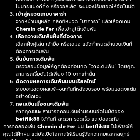
โมบายแบงก์กิ้ง หรือวอลเล็ต ระบบจะปรับยอดให้อัตโนมัติ
เข้าสู่หมวดเกมบาคาร่า
จากหน้าเมนูหลัก คลิกที่หมวด “บาคาร่า” แล้วเลือกเกม
Chemin de Fer
เพื่อเข้าสู่โต๊ะเดิมพัน
เลือกวางเดิมพันฝั่งที่ต้องการ
เลือกฝั่งผู้เล่น เจ้ามือ หรือเสมอ แล้วกำหนดจำนวนเงินที่
ต้องการเดิมพัน
ยืนยันการเดิมพัน
ตรวจสอบข้อมูลให้ถูกต้องก่อนกด “วางเดิมพัน” โดยคุณ
สามารถเริ่มต้นได้เพียง 10 บาทเท่านั้น
ติดตามผลการเดิมพันแบบเรียลไทม์
ระบบจะแสดงผลแพ้–ชนะทันทีหลังจบรอบ พร้อมแสดงแต้ม
อย่างชัดเจน
ถอนเงินเมื่อชนะเดิมพัน
หากคุณชนะ สามารถถอนเงินผ่านระบบอัตโนมัติของ
betflik88
ได้ทันที สะดวก รวดเร็ว และปลอดภัย
การทดลองเล่น
Chemin de Fer
บน
betflik88
ไม่เพียงให้
คุณได้ฝึกฝน แต่ยังเปิดโอกาสให้เรียนรู้จังหวะเกมและกลยุทธ์