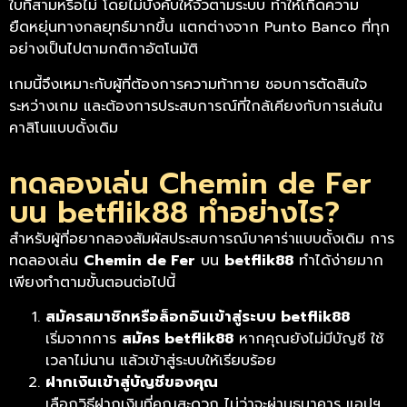
ใบที่สามหรือไม่ โดยไม่บังคับให้จั่วตามระบบ ทำให้เกิดความ
ยืดหยุ่นทางกลยุทธ์มากขึ้น แตกต่างจาก Punto Banco ที่ทุก
อย่างเป็นไปตามกติกาอัตโนมัติ
เกมนี้จึงเหมาะกับผู้ที่ต้องการความท้าทาย ชอบการตัดสินใจ
ระหว่างเกม และต้องการประสบการณ์ที่ใกล้เคียงกับการเล่นใน
คาสิโนแบบดั้งเดิม
ทดลองเล่น Chemin de Fer
บน betflik88 ทำอย่างไร?
สำหรับผู้ที่อยากลองสัมผัสประสบการณ์บาคาร่าแบบดั้งเดิม การ
ทดลองเล่น
Chemin de Fer
บน
betflik88
ทำได้ง่ายมาก
เพียงทำตามขั้นตอนต่อไปนี้
สมัครสมาชิกหรือล็อกอินเข้าสู่ระบบ betflik88
เริ่มจากการ
สมัคร betflik88
หากคุณยังไม่มีบัญชี ใช้
เวลาไม่นาน แล้วเข้าสู่ระบบให้เรียบร้อย
ฝากเงินเข้าสู่บัญชีของคุณ
เลือกวิธีฝากเงินที่คุณสะดวก ไม่ว่าจะผ่านธนาคาร แอปฯ